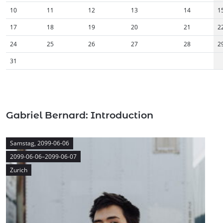
10
11
12
13
14
1
17
18
19
20
21
2
24
25
26
27
28
2
31
Gabriel Bernard: Introduction
Samstag,
2099-06-06
2099-06-06–2099-06-07
Zurich