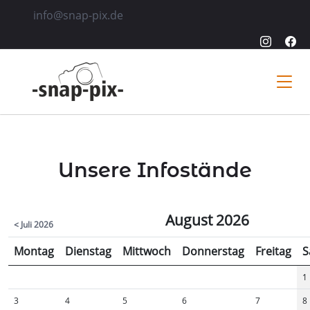
info@snap-pix.de
Unsere Infostände
August 2026
< Juli 2026
Montag
Dienstag
Mittwoch
Donnerstag
Freitag
S
1
3
4
5
6
7
8