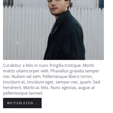
Curabitur a felis in nunc fringilla tristique. Morbi
mattis ullamcorper velit. Phasellus gravida semper
nisi. Nullam vel sem. Pellentesque libero tortor,
tincidunt et, tincidunt eget, semper nec, quam. Sed
hendrerit. Morbi ac felis. Nunc egestas, augue at
pellentesque laoreet.
WEITERLESEN …