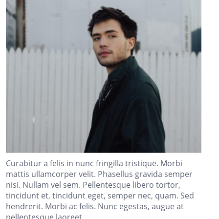
Curabitur a felis in nunc fringilla tristique. Morbi
mattis ullamcorper velit. Phasellus gravida semper
nisi. Nullam vel sem. Pellentesque libero tortor,
tincidunt et, tincidunt eget, semper nec, quam. Sed
hendrerit. Morbi ac felis. Nunc egestas, augue at
pellentesque laoreet.