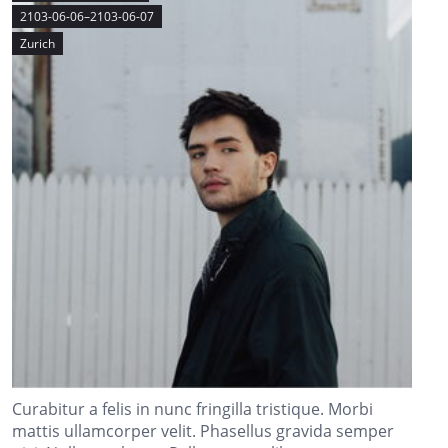
2103-06-06–2103-06-07
Zurich
Curabitur a felis in nunc fringilla tristique. Morbi
mattis ullamcorper velit. Phasellus gravida semper