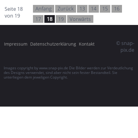
Seite 18
Anfang
Zurück
13
14
15
16
von 19
17
18
19
Vorwärts
© snap-
Impressum
Datenschutzerklärung
Kontakt
pix.de
Images copyright by www.snap-pix.de Die Bilder werden zur Verdeutlichung
des Designs verwendet, sind aber nicht sein fester Bestandteil. Sie
unterliegen dem jeweligen Copyright.